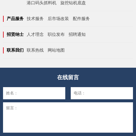
港口码头抓料机
旋挖钻机底盘
产品服务
技术服务
后市场改装
配件服务
招贤纳士
人才理念
职位发布
招聘通知
联系我们
联系热线
网站地图
在线留言